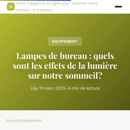
Votre magazine en ligne pour sublimer votre
intérieur et extérieur
EQUIPEMENT
Lampes de bureau : quels
sont les effets de la lumière
sur notre sommeil?
Lily
•
11 mars 2025
•
4 min de lecture
Accueil
›
Equipement