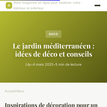
Votre magazine en ligne pour sublimer votre
intérieur et extérieur
DECO
Le jardin méditerranéen :
idées de déco et conseils
Lily
•
4 mars 2025
•
5 min de lecture
Accueil
›
Deco
Inspirations de décoration pour un