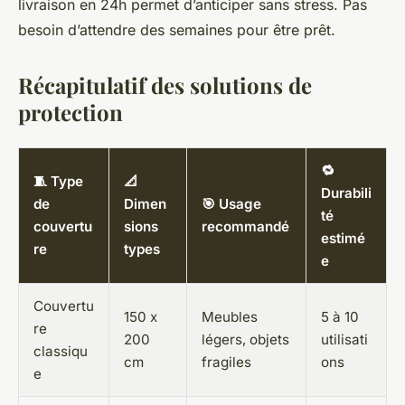
livraison en 24h permet d’anticiper sans stress. Pas
besoin d’attendre des semaines pour être prêt.
Récapitulatif des solutions de
protection
🔁
🧵 Type
📐
Durabili
de
Dimen
🎯 Usage
té
couvertu
sions
recommandé
estimé
re
types
e
Couvertu
150 x
Meubles
5 à 10
re
200
légers, objets
utilisati
classiqu
cm
fragiles
ons
e