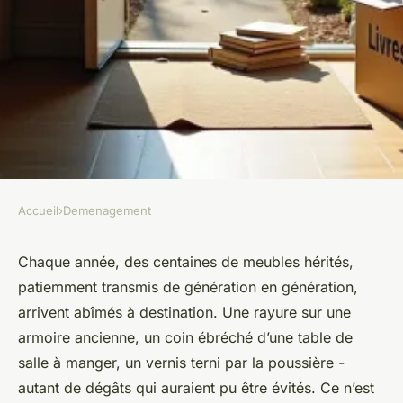
Accueil
›
Demenagement
DEMENAGEMENT
Pourquoi négliger les
Chaque année, des centaines de meubles hérités,
patiemment transmis de génération en génération,
couvertures de
arrivent abîmés à destination. Une rayure sur une
déménagement pourrait
armoire ancienne, un coin ébréché d’une table de
coûter cher
salle à manger, un vernis terni par la poussière -
autant de dégâts qui auraient pu être évités. Ce n’est
Joëlle
•
08/04/2026 13:32
•
9 min de lecture