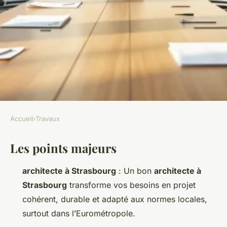
Accueil
›
Travaux
TRAVAUX
Les points majeurs
Choisir un architecte à
Strasbourg pour votre projet
architecte à Strasbourg
: Un bon
architecte à
de construction
Strasbourg
transforme vos besoins en projet
cohérent, durable et adapté aux normes locales,
Auberte
•
11/05/2026 14:50
•
13 min de lecture
surtout dans l’Eurométropole.