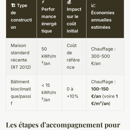
⚡
💰
🏗️ Type
📈
Perfor
Impact
de
Économies
mance
sur le
constructi
annuelles
énergé
coût
on
estimées
tique
initial
Maison
Coût
50
Chauffage :
standard
de
kWh/m
300-500
récente
référe
²/an
€/an
(RT 2012)
nce
Bâtiment
Chauffage :
< 15
bioclimati
0 à
100-150
kWh/m
que/passi
+10%
€/an
(voire
1
²/an
f
€/m²/an
)
Les étapes d’accompagnement pour