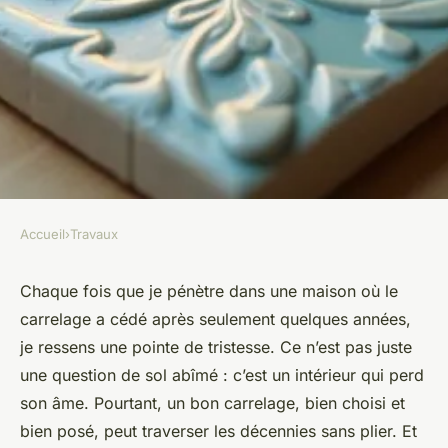
Accueil
›
Travaux
TRAVAUX
Choisir le carrelage idéal :
Chaque fois que je pénètre dans une maison où le
carrelage a cédé après seulement quelques années,
conseils pour sol et mur
je ressens une pointe de tristesse. Ce n’est pas juste
une question de sol abîmé : c’est un intérieur qui perd
Auberte
•
02/03/2026 13:19
•
11 min de lecture
son âme. Pourtant, un bon carrelage, bien choisi et
bien posé, peut traverser les décennies sans plier. Et