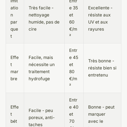
Imit
Entr
atio
Très facile -
e 35
Excellente -
n
nettoyage
et
résiste aux
par
humide, pas de
60
UV et aux
que
cire
€/m
rayures
t
²
Entr
Effe
Facile, mais
e 45
Très bonne -
t
nécessite un
et
résiste bien si
mar
traitement
80
entretenu
bre
hydrofuge
€/m
²
Entr
Effe
e 40
Bonne - peut
Facile - peu
t
et
marquer
poreux, anti-
bét
70
avec le
taches