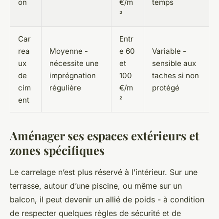
on
€/m
temps
²
Car
Entr
rea
Moyenne -
e 60
Variable -
ux
nécessite une
et
sensible aux
de
imprégnation
100
taches si non
cim
régulière
€/m
protégé
ent
²
Aménager ses espaces extérieurs et
zones spécifiques
Le carrelage n’est plus réservé à l’intérieur. Sur une
terrasse, autour d’une piscine, ou même sur un
balcon, il peut devenir un allié de poids - à condition
de respecter quelques règles de sécurité et de