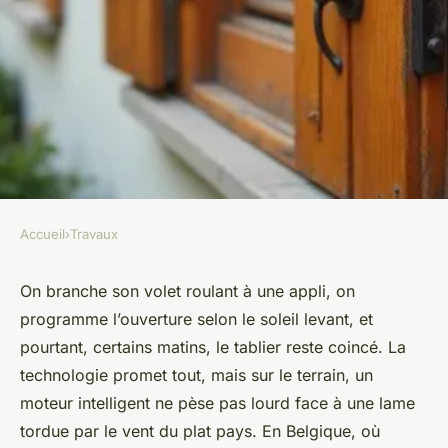
Accueil
›
Travaux
TRAVAUX
Quels volets roulants choisir
On branche son volet roulant à une appli, on
programme l’ouverture selon le soleil levant, et
pour toutes les provinces
pourtant, certains matins, le tablier reste coincé. La
belges ?
technologie promet tout, mais sur le terrain, un
moteur intelligent ne pèse pas lourd face à une lame
Auberte
•
17/05/2026 16:28
•
7 min de lecture
tordue par le vent du plat pays. En Belgique, où