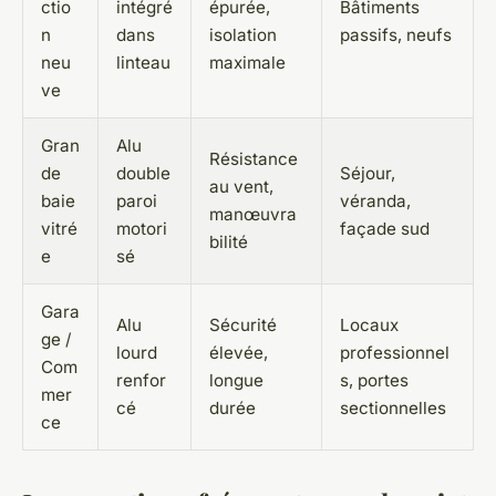
ctio
intégré
épurée,
Bâtiments
n
dans
isolation
passifs, neufs
neu
linteau
maximale
ve
Gran
Alu
Résistance
de
double
Séjour,
au vent,
baie
paroi
véranda,
manœuvra
vitré
motori
façade sud
bilité
e
sé
Gara
Alu
Sécurité
Locaux
ge /
lourd
élevée,
professionnel
Com
renfor
longue
s, portes
mer
cé
durée
sectionnelles
ce