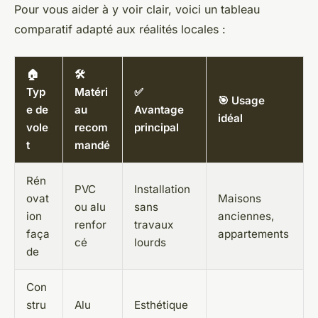
Pour vous aider à y voir clair, voici un tableau
comparatif adapté aux réalités locales :
🏠
🛠️
Typ
Matéri
✅
🎯 Usage
e de
au
Avantage
idéal
vole
recom
principal
t
mandé
Rén
PVC
Installation
ovat
Maisons
ou alu
sans
ion
anciennes,
renfor
travaux
faça
appartements
cé
lourds
de
Con
stru
Alu
Esthétique