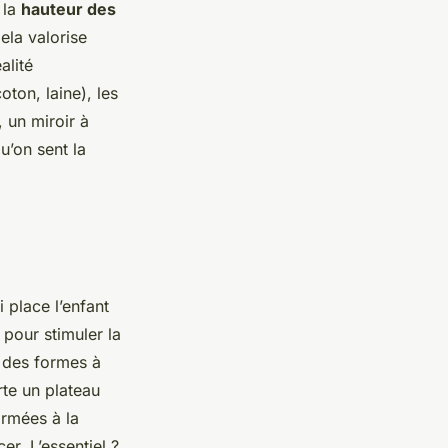
 la
hauteur des
ela valorise
alité
oton, laine), les
, un miroir à
u’on sent la
 place l’enfant
 pour stimuler la
e des formes à
rte un plateau
ormées à la
r. L’essentiel ?