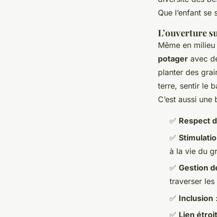
Que l’enfant se 
L’ouverture su
Même en milieu s
potager
avec de
planter des grai
terre, sentir le
C’est aussi une 
✅
Respect d
✅
Stimulati
à la vie du g
✅
Gestion d
traverser les 
✅
Inclusion
:
✅
Lien étroi