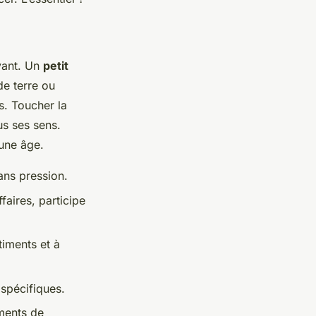
ivant. Un
petit
de terre ou
s. Toucher la
us ses sens.
eune âge.
ans pression.
ffaires, participe
timents et à
 spécifiques.
ments de