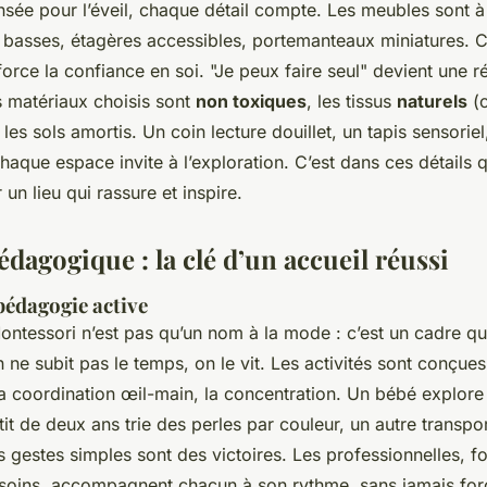
sée pour l’éveil, chaque détail compte. Les meubles sont à
 basses, étagères accessibles, portemanteaux miniatures. C
enforce la confiance en soi. "Je peux faire seul" devient une ré
s matériaux choisis sont
non toxiques
, les tissus
naturels
(c
les sols amortis. Un coin lecture douillet, un tapis sensoriel
chaque espace invite à l’exploration. C’est dans ces détails q
 un lieu qui rassure et inspire.
édagogique : la clé d’un accueil réussi
 pédagogie active
ntessori n’est pas qu’un nom à la mode : c’est un cadre qui
on ne subit pas le temps, on le vit. Les activités sont conçues
la coordination œil-main, la concentration. Un bébé explor
tit de deux ans trie des perles par couleur, un autre transpo
s gestes simples sont des victoires. Les professionnelles, f
esoins, accompagnent chacun à son rythme, sans jamais force