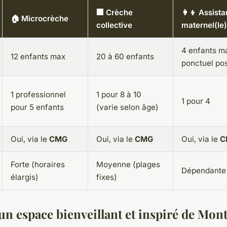
🏢 Crèche
👩‍👦 Assista
🏠 Microcrèche
collective
maternel(le)
4 enfants m
12 enfants max
20 à 60 enfants
ponctuel pos
1 professionnel
1 pour 8 à 10
1 pour 4
pour 5 enfants
(varie selon âge)
Oui, via le
CMG
Oui, via le
CMG
Oui, via le
C
Forte (horaires
Moyenne (plages
Dépendante d
élargis)
fixes)
n espace bienveillant et inspiré de Mont