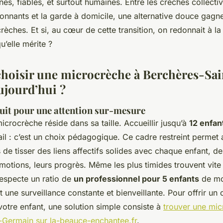
es, fiables, et surtout humaines. Entre les crèches collectiv
onnants et la garde à domicile, une alternative douce gagne 
rèches. Et si, au cœur de cette transition, on redonnait à la
u’elle mérite ?
hoisir une microcrèche à Berchères-Sai
jourd’hui ?
duit pour une attention sur-mesure
icrocrèche réside dans sa taille. Accueillir jusqu’à
12 enfan
ail : c’est un choix pédagogique. Ce cadre restreint permet
 de tisser des liens affectifs solides avec chaque enfant, de
motions, leurs progrès. Même les plus timides trouvent vite 
especte un ratio de
un professionnel pour 5 enfants
de moi
t une surveillance constante et bienveillante. Pour offrir un
votre enfant, une solution simple consiste à
trouver une mic
-Germain sur la-beauce-enchantee.fr
.