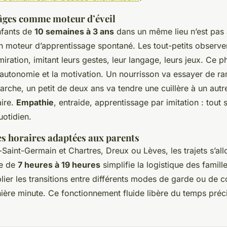
 âges comme moteur d’éveil
nfants de
10 semaines à 3 ans
dans un même lieu n’est pas 
n moteur d’apprentissage spontané. Les tout-petits observen
iration, imitant leurs gestes, leur langage, leurs jeux. Ce
l’autonomie et la motivation. Un nourrisson va essayer de r
rche, un petit de deux ans va tendre une cuillère à un autr
aire.
Empathie
, entraide, apprentissage par imitation : tout 
uotidien.
s horaires adaptées aux parents
Saint-Germain et Chartres, Dreux ou Lèves, les trajets s’al
te de
7 heures à 19 heures
simplifie la logistique des famill
lier les transitions entre différents modes de garde ou de 
ière minute. Ce fonctionnement fluide libère du temps préci