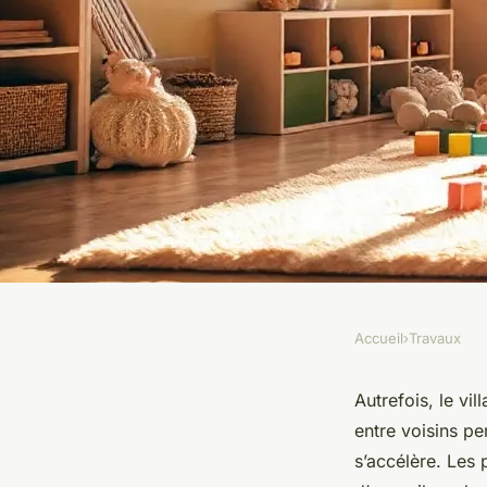
Accueil
›
Travaux
TRAVAUX
7 conseils pour amél
Autrefois, le vi
entre voisins pe
microcrèche à Berc
s’accélère. Les 