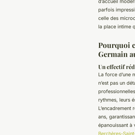
d’accueil modern
Germain
parfois impressi
celle des microc
la place intime q
Auberte
•
15/04/2026 07:21
•
9 min de lecture
Pourquoi c
Germain au
Un effectif ré
La force d’une m
n’est pas un dét
professionnelles
rythmes, leurs é
L’encadrement r
ans, garantissan
épanouissant à 
Berchères-Saint