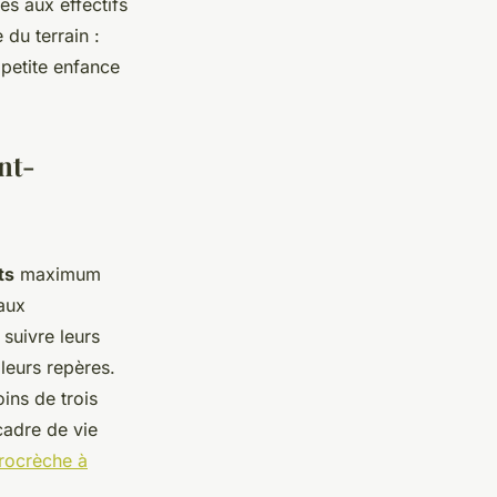
es aux effectifs
du terrain :
 petite enfance
nt-
ts
maximum
 aux
 suivre leurs
leurs repères.
ns de trois
 cadre de vie
rocrèche à