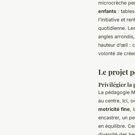
microcrèche pen
enfants
: tables
l’initiative et r
quotidienne. Le
angles arrondis, 
hauteur d’œil : 
volonté de créer
Le projet p
Privilégier la
La pédagogie Mo
au centre. Ici, 
motricité fine
, 
encastrer, un pe
en équilibre. Ce
diversité des b