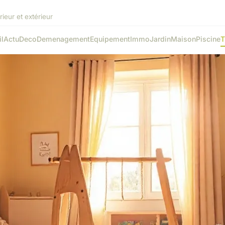
ieur et extérieur
l
Actu
Deco
Demenagement
Equipement
Immo
Jardin
Maison
Piscine
T