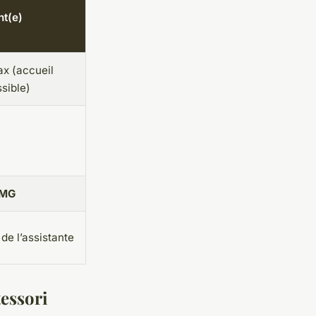
nt(e)
ax (accueil
sible)
MG
e l’assistante
essori