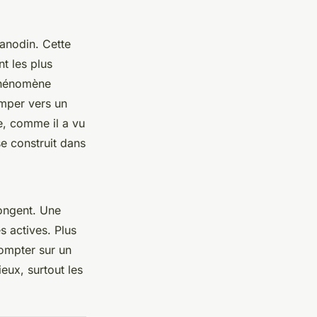
anodin. Cette
t les plus
 phénomène
amper vers un
e, comme il a vu
se construit dans
longent. Une
es actives. Plus
compter sur un
eux, surtout les