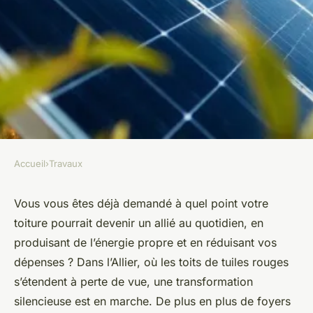
Accueil
›
Travaux
TRAVAUX
Top 5 avantages des panneaux
Vous vous êtes déjà demandé à quel point votre
toiture pourrait devenir un allié au quotidien, en
solaires en Allier à considérer
produisant de l’énergie propre et en réduisant vos
dépenses ? Dans l’Allier, où les toits de tuiles rouges
Auberte
•
01/04/2026 13:52
•
10 min de lecture
s’étendent à perte de vue, une transformation
silencieuse est en marche. De plus en plus de foyers