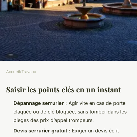
Accueil
›
Travaux
TRAVAUX
Saisir les points clés en un instant
Les meilleurs artisans
serruriers disponibles à
Dépannage serrurier
: Agir vite en cas de porte
Andenne
claquée ou de clé bloquée, sans tomber dans les
pièges des prix d’appel trompeurs.
Auberte
•
08/05/2026 10:32
•
9 min de lecture
Devis serrurier gratuit
: Exiger un devis écrit