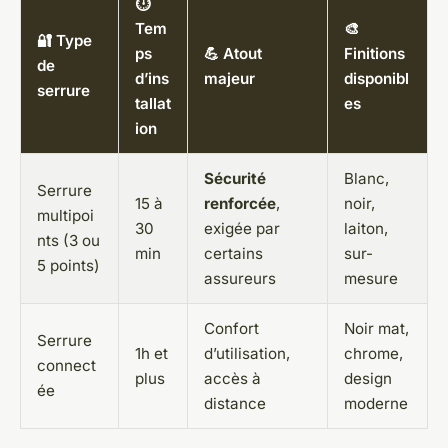
⏱️
Tem
🎨
🔐 Type
ps
💪 Atout
Finitions
de
d’ins
majeur
disponibl
serrure
tallat
es
ion
Sécurité
Blanc,
Serrure
15 à
renforcée
,
noir,
multipoi
30
exigée par
laiton,
nts (3 ou
min
certains
sur-
5 points)
assureurs
mesure
Confort
Noir mat,
Serrure
1h et
d’utilisation,
chrome,
connect
plus
accès à
design
ée
distance
moderne