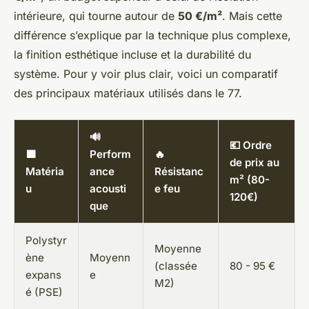
intérieure, qui tourne autour de
50 €/m²
. Mais cette
différence s’explique par la technique plus complexe,
la finition esthétique incluse et la durabilité du
système. Pour y voir plus clair, voici un comparatif
des principaux matériaux utilisés dans le 77.
🔊
💶 Ordre
🟩
Perform
🔥
de prix au
Matéria
ance
Résistanc
m² (80-
u
acousti
e feu
120€)
que
Polystyr
Moyenne
ène
Moyenn
(classée
80 - 95 €
expans
e
M2)
é (PSE)