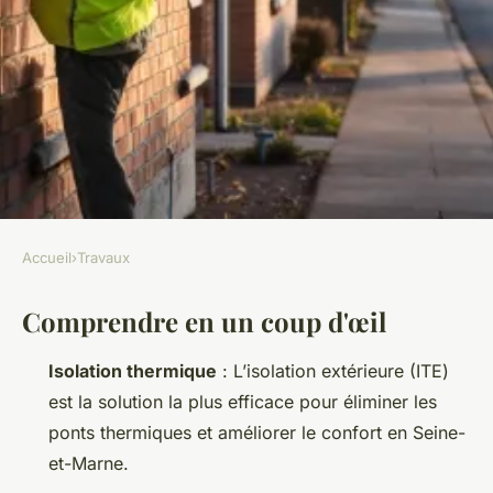
Accueil
›
Travaux
TRAVAUX
Comprendre en un coup d'œil
Top conseils pour choisir
l'isolation extérieure en
Isolation thermique
: L’isolation extérieure (ITE)
Seine-et-Marne
est la solution la plus efficace pour éliminer les
ponts thermiques et améliorer le confort en Seine-
Auberte
•
06/05/2026 18:25
•
10 min de lecture
et-Marne.