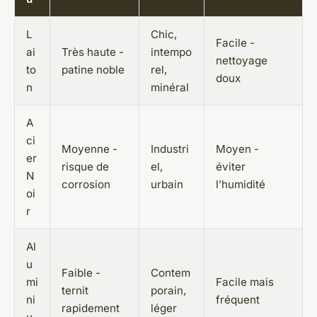
L
Chic,
Facile -
ai
Très haute -
intempo
nettoyage
to
patine noble
rel,
doux
n
minéral
A
ci
Moyenne -
Industri
Moyen -
er
risque de
el,
éviter
N
corrosion
urbain
l’humidité
oi
r
Al
u
Faible -
Contem
mi
Facile mais
ternit
porain,
ni
fréquent
rapidement
léger