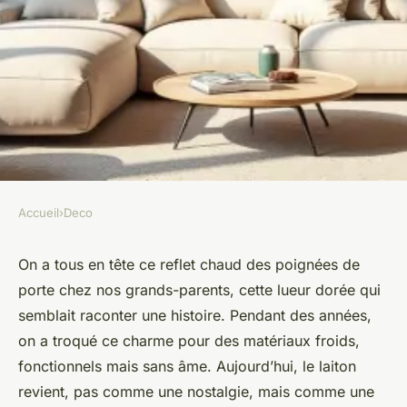
Accueil
›
Deco
DECO
Adopter une décoration
On a tous en tête ce reflet chaud des poignées de
porte chez nos grands-parents, cette lueur dorée qui
murale style laiton : idées et
semblait raconter une histoire. Pendant des années,
conseils
on a troqué ce charme pour des matériaux froids,
fonctionnels mais sans âme. Aujourd’hui, le laiton
Camil
•
13/04/2026 20:50
•
8 min de lecture
revient, pas comme une nostalgie, mais comme une