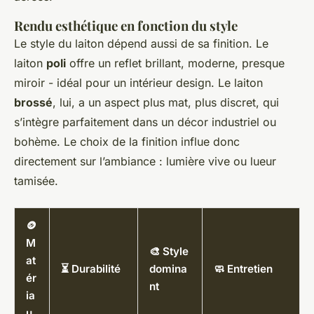
Rendu esthétique en fonction du style
Le style du laiton dépend aussi de sa finition. Le
laiton
poli
offre un reflet brillant, moderne, presque
miroir - idéal pour un intérieur design. Le laiton
brossé
, lui, a un aspect plus mat, plus discret, qui
s’intègre parfaitement dans un décor industriel ou
bohème. Le choix de la finition influe donc
directement sur l’ambiance : lumière vive ou lueur
tamisée.
🪙
M
🎨 Style
at
⏳ Durabilité
domina
🧼 Entretien
ér
nt
ia
u