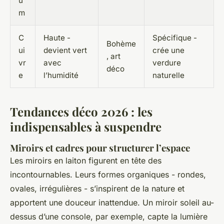
u
m
C
Haute -
Spécifique -
Bohème
ui
devient vert
crée une
, art
vr
avec
verdure
déco
e
l’humidité
naturelle
Tendances déco 2026 : les
indispensables à suspendre
Miroirs et cadres pour structurer l’espace
Les miroirs en laiton figurent en tête des
incontournables. Leurs formes organiques - rondes,
ovales, irrégulières - s’inspirent de la nature et
apportent une douceur inattendue. Un miroir soleil au-
dessus d’une console, par exemple, capte la lumière