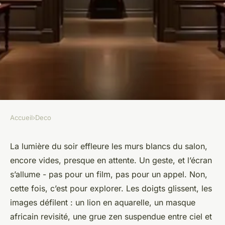
Accueil
›
Deco
DECO
Plongée dans l'univers
La lumière du soir effleure les murs blancs du salon,
encore vides, presque en attente. Un geste, et l’écran
fascinant de la galerie Alessio
s’allume - pas pour un film, pas pour un appel. Non,
Cacciatore
cette fois, c’est pour explorer. Les doigts glissent, les
images défilent : un lion en aquarelle, un masque
Camil
•
17/06/2026 08:08
•
10 min de lecture
africain revisité, une grue zen suspendue entre ciel et