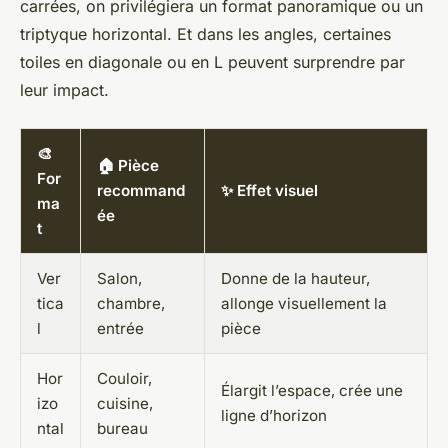
carrées, on privilégiera un format panoramique ou un
triptyque horizontal. Et dans les angles, certaines
toiles en diagonale ou en L peuvent surprendre par
leur impact.
🎨
🏠 Pièce
For
recommand
✨ Effet visuel
ma
ée
t
Ver
Salon,
Donne de la hauteur,
tica
chambre,
allonge visuellement la
l
entrée
pièce
Hor
Couloir,
Élargit l’espace, crée une
izo
cuisine,
ligne d’horizon
ntal
bureau