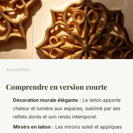
Accueil
›
Deco
DECO
Comprendre en version courte
Sélection des meilleurs
éléments de décoration
Décoration murale élégante
: Le laiton apporte
murale en laiton
chaleur et lumière aux espaces, sublimé par ses
reflets dorés et son rendu intemporel.
Camil
•
23/04/2026 13:50
•
9 min de lecture
Miroirs en laiton
: Les miroirs soleil et appliques