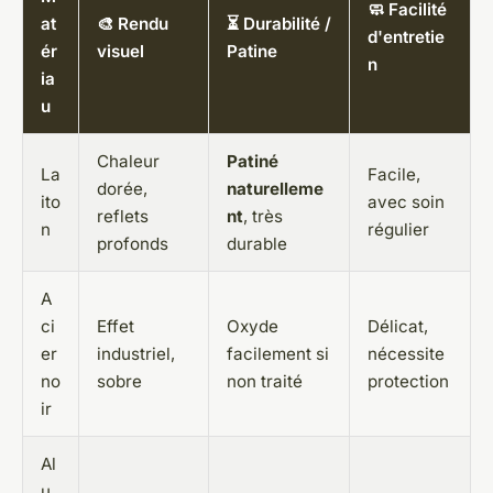
🧼 Facilité
at
🎨 Rendu
⏳ Durabilité /
d'entretie
ér
visuel
Patine
n
ia
u
Chaleur
Patiné
La
Facile,
dorée,
naturelleme
ito
avec soin
reflets
nt
, très
n
régulier
profonds
durable
A
ci
Effet
Oxyde
Délicat,
er
industriel,
facilement si
nécessite
no
sobre
non traité
protection
ir
Al
u