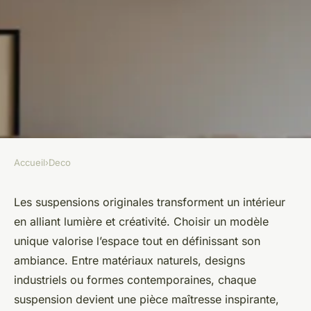
Accueil
›
Deco
DECO
Des suspensions originales
Les suspensions originales transforment un intérieur
en alliant lumière et créativité. Choisir un modèle
pour un intérieur qui inspire
unique valorise l’espace tout en définissant son
ambiance. Entre matériaux naturels, designs
Camil
•
29/05/2025 14:48
•
8 min de lecture
industriels ou formes contemporaines, chaque
suspension devient une pièce maîtresse inspirante,