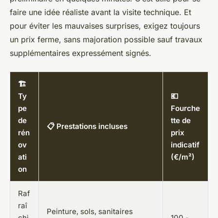
faire une idée réaliste avant la visite technique. Et
pour éviter les mauvaises surprises, exigez toujours
un prix ferme, sans majoration possible sauf travaux
supplémentaires expressément signés.
🏗️
Ty
💶
pe
Fourche
de
tte de
📋 Prestations incluses
rén
prix
ov
indicatif
ati
(€/m²)
on
Raf
raî
Peinture, sols, sanitaires
chi
100 -