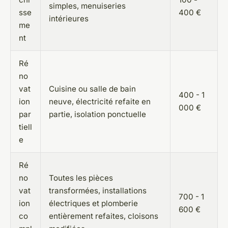
simples, menuiseries
sse
400 €
intérieures
me
nt
Ré
no
vat
Cuisine ou salle de bain
400 - 1
ion
neuve, électricité refaite en
000 €
par
partie, isolation ponctuelle
tiell
e
Ré
no
Toutes les pièces
vat
transformées, installations
700 - 1
ion
électriques et plomberie
600 €
co
entièrement refaites, cloisons