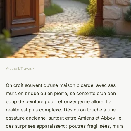
Accueil
›
Travaux
TRAVAUX
Rénovation maison à Amiens :
On croit souvent qu’une maison picarde, avec ses
murs en brique ou en pierre, se contente d’un bon
comment éviter les pièges
coup de peinture pour retrouver jeune allure. La
courants ?
réalité est plus complexe. Dès qu’on touche à une
ossature ancienne, surtout entre Amiens et Abbeville,
Auberte
•
01/07/2026 07:52
•
10 min de lecture
des surprises apparaissent : poutres fragilisées, murs